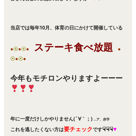
当店では毎年10月、体育の日にかけて開催している
ステーキ食べ放題
●
⦿
●
⦿
●
●
⦿
●
⦿
●
今年もモチロンやりますよーーー
年に一度だけしかやりません(´∀｀；)
…ア、赤字
要チェック
☟☟☟
♥
これを逃したくない方は
です