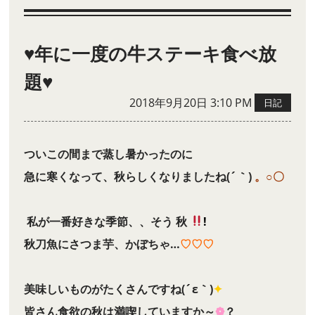
♥年に一度の牛ステーキ食べ放
題♥
2018年9月20日 3:10 PM
日記
ついこの間まで蒸し暑かったのに
急に寒くなって、秋らしくなりましたね(´｀)
。○〇
私が一番好きな季節、、そう 秋
!
秋刀魚にさつま芋、かぼちゃ…
♡♡♡
美味しいものがたくさんですね(´ε｀)
✦
皆さん食欲の秋は満喫していますか～
❁
？