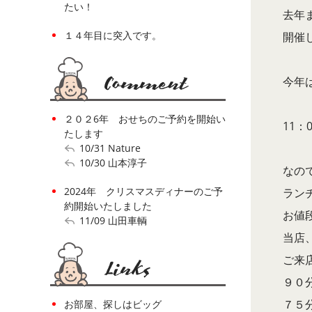
たい！
去年ま
１４年目に突入です。
開催
今年
２０２6年 おせちのご予約を開始い
11：
たします
10/31
Nature
10/30
山本淳子
なの
2024年 クリスマスディナーのご予
ラン
約開始いたしました
お値
11/09
山田車輌
当店
ご来
９０
７５
お部屋、探しはビッグ