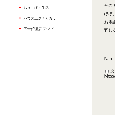
その
ちゅ～ぼ～生活
ほぼ
ハウス工房ナカガワ
お電
広告代理店 フジプロ
宜し
Nam
次
Mess