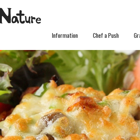
Information
Chef a Push
Gr