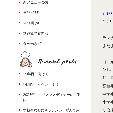
新メニュー (50)
日記 (255)
ｹｰｷ
↑ク
未分類 (8)
釧路観光案内 (3)
ラン
食べ歩き (2)
また
ゴー
5/1
15年目に向けて
11：
14周年 イベント！！
高校
中学
2025年 クリスマスディナーのご案
内
小学
３
学校祭などにキッチンカー呼んでみ