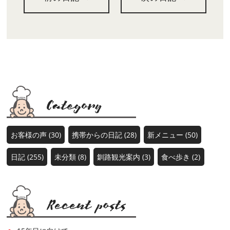
お客様の声 (30)
携帯からの日記 (28)
新メニュー (50)
日記 (255)
未分類 (8)
釧路観光案内 (3)
食べ歩き (2)