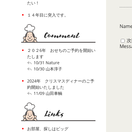
たい！
１４年目に突入です。
Nam
次
Mess
２０２6年 おせちのご予約を開始い
たします
10/31
Nature
10/30
山本淳子
2024年 クリスマスディナーのご予
約開始いたしました
11/09
山田車輌
お部屋、探しはビッグ