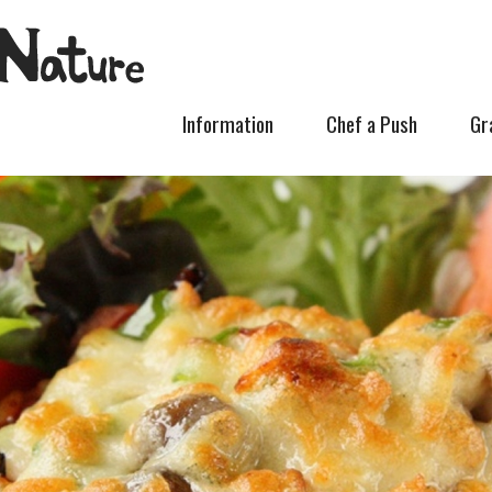
Information
Chef a Push
Gr