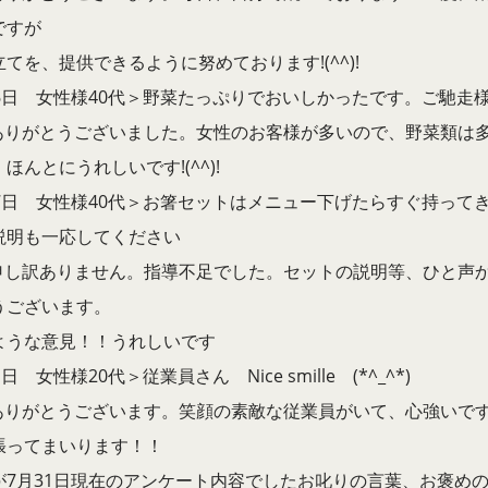
ですが
てを、提供できるように努めております!(^^)!
6日 女性様40代＞野菜たっぷりでおいしかったです。ご馳走様で
 ありがとうございました。女性のお客様が多いので、野菜類は
ほんとにうれしいです!(^^)!
27日 女性様40代＞お箸セットはメニュー下げたらすぐ持って
説明も一応してください
 申し訳ありません。指導不足でした。セットの説明等、ひと声
うございます。
ような意見！！うれしいです
1日 女性様20代＞従業員さん Nice smille (*^_^*)
 ありがとうございます。笑顔の素敵な従業員がいて、心強いで
張ってまいります！！
が7月31日現在のアンケート内容でしたお叱りの言葉、お褒め