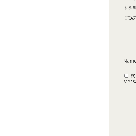
トを
ご協
Nam
次
Mess