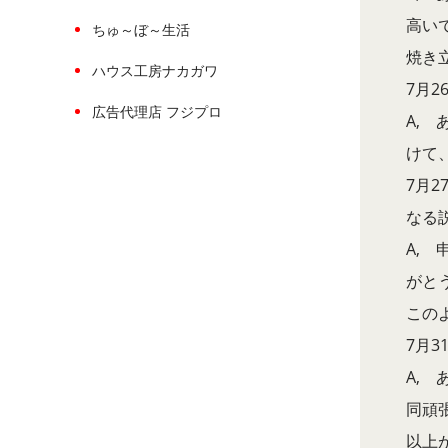
高い
ちゅ～ぼ～生活
焼き立
ハウス工房ナカガワ
7月2
広告代理店 フジプロ
A,
けて、
7月
なる
A,
がと
この
7月3
A,
同頑
以上