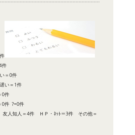
件
4件
い＝0件
遅い＝1件
＝0件
件 ?=0件
友人知人＝4件 ＨＰ・ﾈｯﾄ＝3件 その他＝