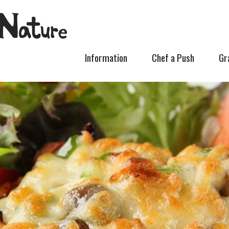
Information
Chef a Push
Gr