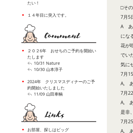
たい！
□そ
１４年目に突入です。
7月
A あ
にな
花が
２０２6年 おせちのご予約を開始い
でい
たします
10/31
Nature
気に
10/30
山本淳子
7月
2024年 クリスマスディナーのご予
A,
約開始いたしました
7月
11/09
山田車輌
A,
是非
7月
お部屋、探しはビッグ
A,