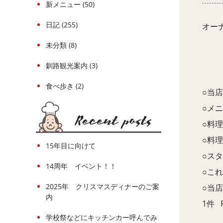
新メニュー (50)
日記 (255)
オー
未分類 (8)
釧路観光案内 (3)
食べ歩き (2)
○当
○メ
○料
○料
15年目に向けて
○ス
14周年 イベント！！
○こ
2025年 クリスマスディナーのご案
○当
内
1件 
学校祭などにキッチンカー呼んでみ