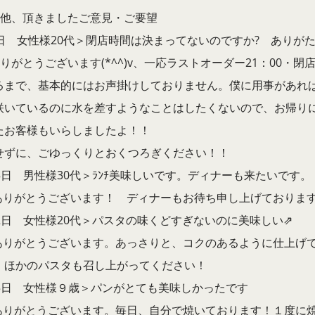
の他、頂きましたご意見・ご要望
5日 女性様20代＞閉店時間は決まってないのですか? ありが
りがとうございます(*^^)v、一応ラストオーダー21：00・
るまで、基本的にはお声掛けしておりません。僕に用事があれ
咲いているのに水を差すようなことはしたくないので、お帰り
たお客様もいらしましたよ！！
せずに、ごゆっくりとおくつろぎください！！
15日 男性様30代＞ﾗﾝﾁ美味しいです。ディナーも来たいです。
 ありがとうございます！ ディナーもお待ち申し上げております!
22日 女性様20代＞パスタの味くどすぎないのに美味しい⇗
 ありがとうございます。あっさりと、コクのあるように仕上げ
、ほかのパスタも召し上がってください！
25日 女性様９歳＞パンがとても美味しかったです
 ありがとうございます。毎日、自分で焼いております！１度に