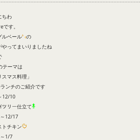
にちわ
ureです。
グルベール
の
がやってまいりましたね
で
月のテーマは
リスマス料理」
00ランチのご紹介です
～12/10
ﾌﾗｲツリー仕立て
1～12/17
ストチキン
8～1/7