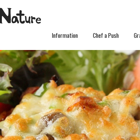
Information
Chef a Push
Gr