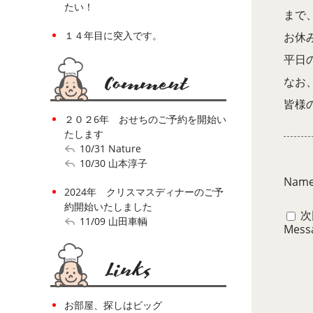
たい！
まで、
１４年目に突入です。
お休み
平日の
なお
皆様
２０２6年 おせちのご予約を開始い
たします
10/31
Nature
10/30
山本淳子
Nam
2024年 クリスマスディナーのご予
約開始いたしました
次
11/09
山田車輌
Mess
お部屋、探しはビッグ