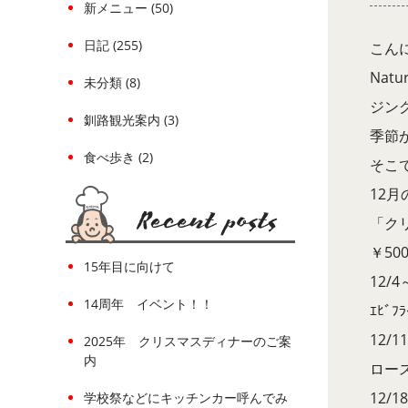
新メニュー (50)
日記 (255)
こん
Nat
未分類 (8)
ジン
釧路観光案内 (3)
季節
食べ歩き (2)
そこ
12
「ク
￥5
15年目に向けて
12/4
14周年 イベント！！
ｴﾋﾞ
12/1
2025年 クリスマスディナーのご案
内
ロー
12/1
学校祭などにキッチンカー呼んでみ