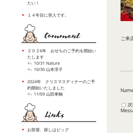
たい！
１４年目に突入です。
ご来
２０２6年 おせちのご予約を開始い
たします
10/31
Nature
10/30
山本淳子
2024年 クリスマスディナーのご予
約開始いたしました
Nam
11/09
山田車輌
次
Mess
お部屋、探しはビッグ