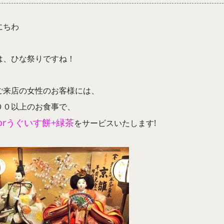
にちわ
は、ひな祭りですね！
ご来店の女性のお客様には、
００以上のお食事で、
orうぐいす餅+緑茶
をサービスいたします!