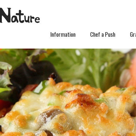
Information
Chef a Push
Gr