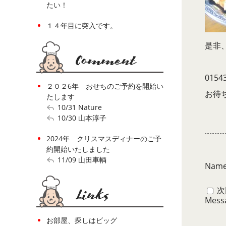
たい！
１４年目に突入です。
是非
0154
２０２6年 おせちのご予約を開始い
お待
たします
10/31
Nature
10/30
山本淳子
2024年 クリスマスディナーのご予
約開始いたしました
11/09
山田車輌
Nam
次
Mess
お部屋、探しはビッグ