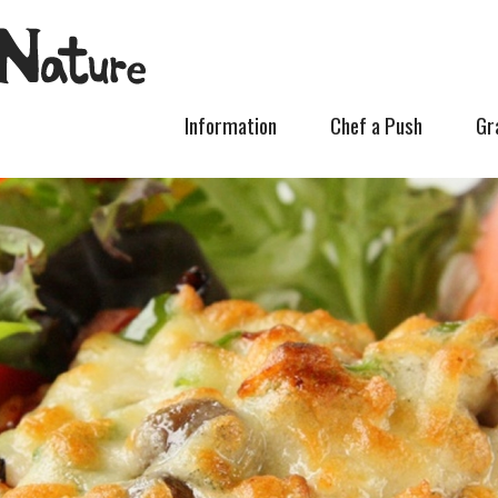
Information
Chef a Push
Gr