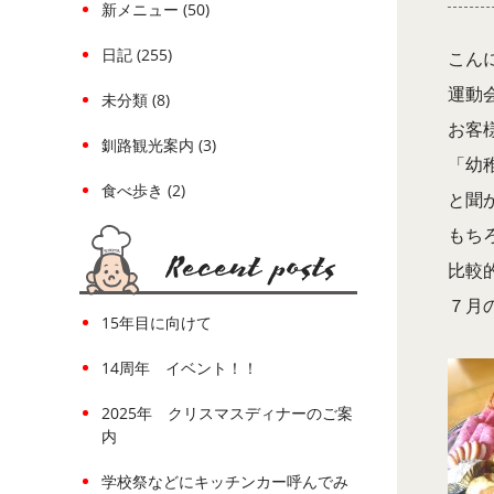
新メニュー (50)
日記 (255)
こん
運動会
未分類 (8)
お客
釧路観光案内 (3)
「幼
食べ歩き (2)
と聞
もち
比較
７月
15年目に向けて
14周年 イベント！！
2025年 クリスマスディナーのご案
内
学校祭などにキッチンカー呼んでみ