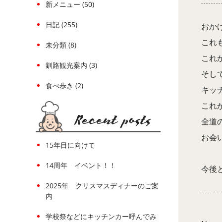
新メニュー (50)
日記 (255)
おか
これ
未分類 (8)
これ
釧路観光案内 (3)
そし
食べ歩き (2)
キッ
これ
全道
お会
15年目に向けて
14周年 イベント！！
今後
2025年 クリスマスディナーのご案
内
学校祭などにキッチンカー呼んでみ