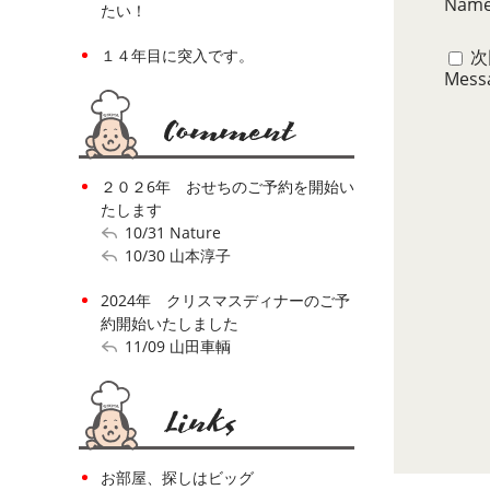
Nam
たい！
次
１４年目に突入です。
Mess
２０２6年 おせちのご予約を開始い
たします
10/31
Nature
10/30
山本淳子
2024年 クリスマスディナーのご予
約開始いたしました
11/09
山田車輌
お部屋、探しはビッグ