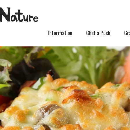
Information
Chef a Push
Gr